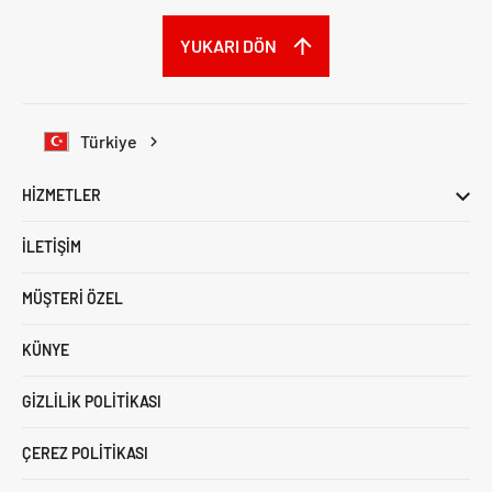
YUKARI DÖN
Türkiye
HIZMETLER
İLETIŞIM
MÜŞTERI ÖZEL
KÜNYE
GIZLILIK POLITIKASI
ÇEREZ POLITIKASI