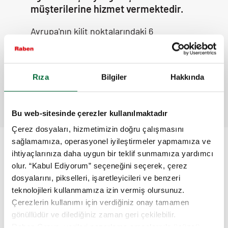
müşterilerine hizmet vermektedir.
Avrupa'nın kilit noktalarındaki 6
Eurohub'dan oluşan yeni yapı, uluslararası
ürün akışı için daha hızlı ve daha düzenli
bağlantılar sağlamaktadır. Bu ağ geçitleri
sayesinde, müşterilerimize rekabetçi ve
Rıza
Bilgiler
Hakkında
kişiye özel çözümler sunarak işlerini
güvence altına alabiliyoruz.
Bu web-sitesinde çerezler kullanılmaktadır
Çerez dosyaları, hizmetimizin doğru çalışmasını
sağlamamıza, operasyonel iyileştirmeler yapmamıza ve
NEDEN RABEN?
ihtiyaçlarınıza daha uygun bir teklif sunmamıza yardımcı
olur. “Kabul Ediyorum” seçeneğini seçerek, çerez
MÜŞTERİ HİZMETLERİ
/ İşinizi sizin kadar iyi bilen size
dosyalarını, pikselleri, işaretleyicileri ve benzeri
özel temsilci
teknolojileri kullanmamıza izin vermiş olursunuz.
Pratik ve kullanımı kolay
SİPARİŞ VERME
ve
HIZLI
Çerezlerin kullanımı için verdiğiniz onay tamamen
TEKLİF OLANAĞI (7/24)
gönüllüdür ve dilediğiniz zaman geri çekilebilir.
Güvenli ve istikrarlı
HİZMET MÜKEMMELLİĞİ
Raben Group, verileri pazarlama amaçlarıyla üçüncü